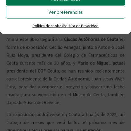
Farmacia por la Universidad de Sevilla, Cecilio J.
Venegas
y
Antonio Ramos,
e introducción de Carlos Gómez
Ver preferencias
Canga-Argüelles, Presidente de la Academia de Farmacia de
Política de cookies
Política de Privacidad
Castilla y León.
Ahora este libro llegará a la
Ciudad Autónoma de Ceuta
en
forma de exposición. Cecilio Venegas, junto a Antonio José
Ruiz Moya, presidente del Colegio de Farmaceúticos de
Ceuta durante más de 30 años, y
Mario de Miguel, actual
presidente del COF Ceuta
, se han reunido recientemente
con el presidente de la Ciudad Autónoma, Juan Jesús Vivas
Lara, para dar a conocer el proyecto y buscar una fecha
exacta para su exposición en el Museo de Ceuta, también
llamado Museo del Revellín.
La exposición podrá verse en Ceuta a finales de 2022, un
trabajo de meses que verá la luz el próximo mes de
diciembre la fecha prevista para su inauguración.