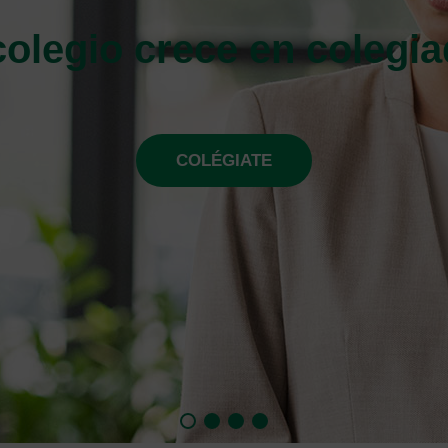
Tu farmacéutic@ siempr
cerca de ti
ENCUENTRA TU FARMACIA