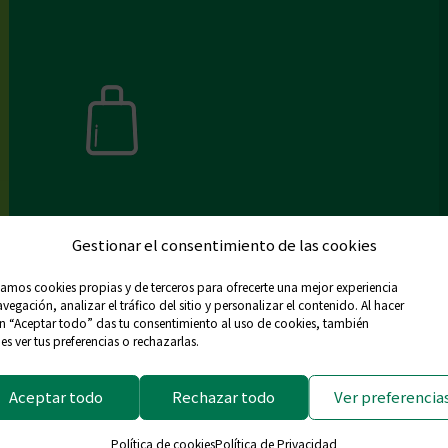
¿Eres titulado en farmacia?
Gestionar el consentimiento de las cookies
zamos cookies propias y de terceros para ofrecerte una mejor experiencia
vegación, analizar el tráfico del sitio y personalizar el contenido. Al hacer
en “Aceptar todo” das tu consentimiento al uso de cookies, también
s ver tus preferencias o rechazarlas.
Aceptar todo
Rechazar todo
Ver preferencia
Política de cookies
Política de Privacidad