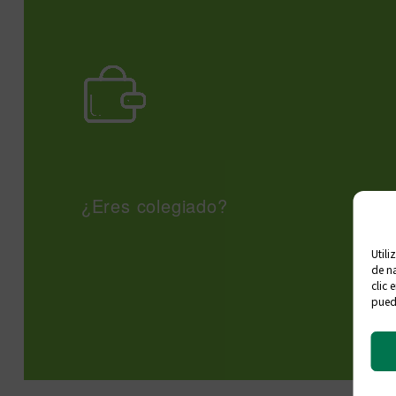
¿Eres colegiado?
Utili
de na
clic 
puede