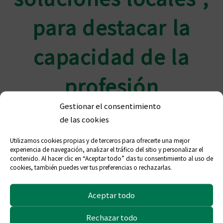
para destacar la
capacidad de la
profesión
Gestionar el consentimiento
farmacéutica de
de las cookies
fortalecer los
Utilizamos cookies propias y de terceros para ofrecerte una mejor
experiencia de navegación, analizar el tráfico del sitio y personalizar el
contenido. Al hacer clic en “Aceptar todo” das tu consentimiento al uso de
sistemas sanitarios
cookies, también puedes ver tus preferencias o rechazarlas.
Aceptar todo
Los farmacéuticos estamos esta semana inmersos en los
Rechazar todo