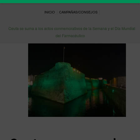
|
|
INICIO
CAMPAÑAS/CONSEJOS
Ceuta se suma a los actos conmemorativos de la Semana y el Día Mundial
del Farmacéutico