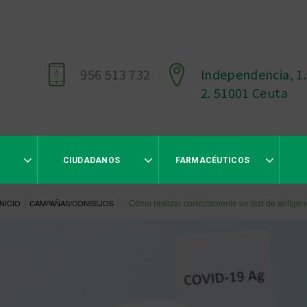
956 513 732
Independencia, 1.
2. 51001 Ceuta
CIUDADANOS
FARMACÉUTICOS
|
|
Cómo realizar correctamente un test de antígen
INICIO
CAMPAÑAS/CONSEJOS