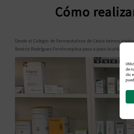
Cómo realiza
Desde el Colegio de Farmacéuticos de Ceuta hemos elabora
Beatriz Rodríguez Ferrón explica paso a paso la utilización
Utili
de na
clic 
puede