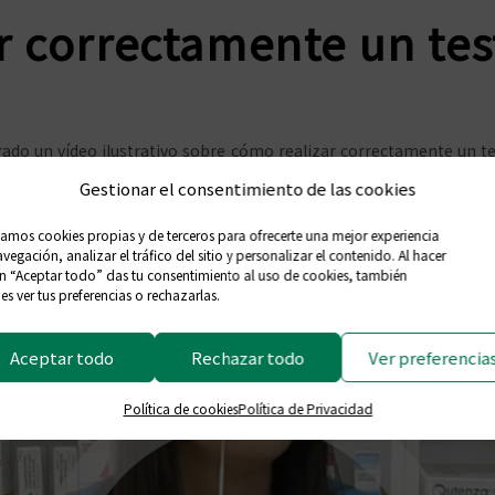
r correctamente un tes
do un vídeo ilustrativo sobre cómo realizar correctamente un te
 adecuada de estos test.
Gestionar el consentimiento de las cookies
zamos cookies propias y de terceros para ofrecerte una mejor experiencia
vegación, analizar el tráfico del sitio y personalizar el contenido. Al hacer
en “Aceptar todo” das tu consentimiento al uso de cookies, también
s ver tus preferencias o rechazarlas.
Aceptar todo
Rechazar todo
Ver preferencia
Política de cookies
Política de Privacidad