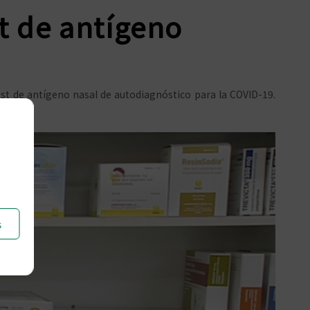
t de antígeno
st de antígeno nasal de autodiagnóstico para la COVID-19.
s