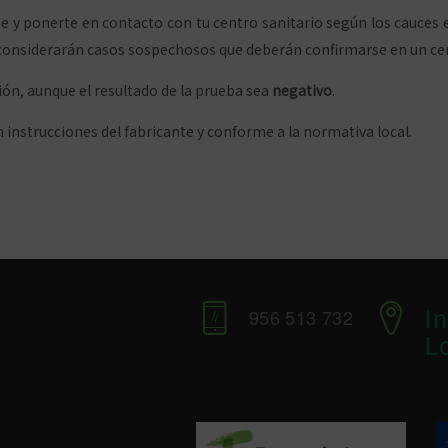
rte y ponerte en contacto con tu centro sanitario según los cauc
e considerarán casos sospechosos que deberán confirmarse en un ce
n, aunque el resultado de la prueba sea
negativo
.
n instrucciones del fabricante y conforme a la normativa local.
I
956 513 732
L