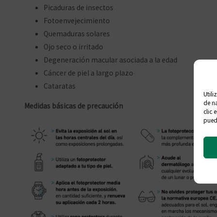
Picaduras de insectos
Fotoenvejecimiento
Quemaduras solares
Ojo seco o irritado
Degeneración macular asociada a la edad
Cáncer de piel a largo plazo
Cataratas
Utili
de na
Medidas básicas de precaución
clic 
puede