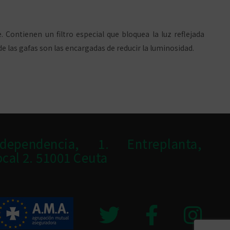
 Contienen un filtro especial que bloquea la luz reflejada
 de las gafas son las encargadas de reducir la luminosidad.
ndependencia, 1. Entreplanta,
ocal 2. 51001 Ceuta