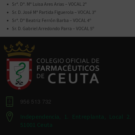
Srª. Dª. Mª Luisa Ares Arias – VOCAL 2º
Sr. D. José Mª Partida Figuerola – VOCAL 3º
Srª. Dª Beatriz Ferrón Barba – VOCAL 4º
Sr. D. Gabriel Arredondo Parra – VOCAL 5º
956 513 732
Independencia, 1. Entreplanta, Local 2.
51001 Ceuta