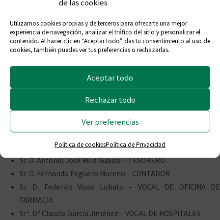
Nueva Junta de
de las cookies
Utilizamos cookies propias y de terceros para ofrecerte una mejor
Gobierno
experiencia de navegación, analizar el tráfico del sitio y personalizar el
contenido. Al hacer clic en “Aceptar todo” das tu consentimiento al uso de
cookies, también puedes ver tus preferencias o rechazarlas.
Aceptar todo
En día 21 de Febrero de 2.018, tomo posesión la nueva Junta de
Rechazar todo
Gobierno de este Colegio. Quedando de la siguiente manera:
Sr. D. Mario de Miguel Zaragoza González – PRESIDENTE
Ver preferencias
Sr. D. Tomás B. Parra López – VICEPRESIDENTE
Política de cookies
Política de Privacidad
Sr. D. Angel Pedrosa de Guindos – SECRETARIO
Sr. D. Antonio José Ruiz Gualda – TESORERO
Sr. D. Fernando Peguero Moreno – CONTADOR
Sr. D. Federico Vivas Lobato – VOCAL DE OFICINA DE
FARMACIA
Srª. Dª Claudia García Jiménez – VOCAL DE HOSPITALES