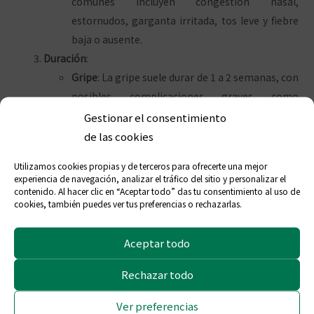
comunes incluyen congestión nasal,
estornudos, garganta irritada, tos leve y fiebre
baja o ausente.
Duración
:
Gripe
: La gripe suele durar de 1 a 2 semanas, con
posibles complicaciones graves como
neumonía.
Gestionar el consentimiento
Resfriado
: Los resfriados son de corta duración
de las cookies
y generalmente mejoran en una semana.
Utilizamos cookies propias y de terceros para ofrecerte una mejor
Complicaciones
:
experiencia de navegación, analizar el tráfico del sitio y personalizar el
Gripe
: La gripe puede dar lugar a
contenido. Al hacer clic en “Aceptar todo” das tu consentimiento al uso de
cookies, también puedes ver tus preferencias o rechazarlas.
complicaciones graves, como neumonía,
exacerbación de enfermedades crónicas, como
Aceptar todo
el asma, y hospitalización.
Resfriado
: Los resfriados suelen ser menos
Rechazar todo
problemáticos y rara vez conducen a
complicaciones graves.
Ver preferencias