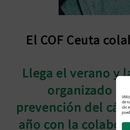
El COF Ceuta cola
Llega el verano y 
organizado la 
Utili
prevención del cánc
de na
clic 
puede
año con la colabor