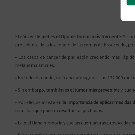
El
cáncer de piel es el tipo de tumor más frecuente.
Se pro
procedente de la luz solar o de las camas de bronceado, por 
• Los casos de cáncer de piel están creciendo más rápido
melanoma anuales.
• En todo el mundo, cada año se diagnostican 132.000 mel
• Sin embargo,
también es el tumor más prevenible
y, cuan
• Por ello, se insiste en
la importancia de aplicar medidas 
manchas que puedan resultar sospechosos.
• La piel tiene memoria y que las quemaduras provocadas por