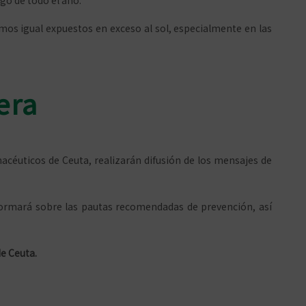
rgo de todo el año.
emos igual expuestos en exceso al sol, especialmente en las
era
acéuticos de Ceuta, realizarán difusión de los mensajes de
informará sobre las pautas recomendadas de prevención, así
e Ceuta.