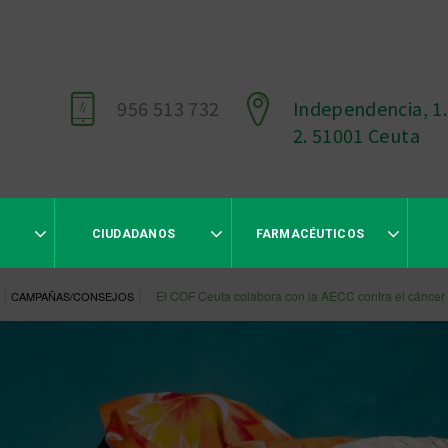
956 513 732
Independencia, 1.
2. 51001 Ceuta
CIUDADANOS
FARMACÉUTICOS
|
|
El COF Ceuta colabora con la AECC contra el cáncer 
CAMPAÑAS/CONSEJOS