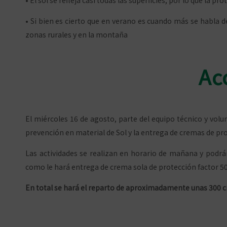
• El sol se refleja casi todas las superficies, por lo que la 
• Si bien es cierto que en verano es cuando más se habla d
zonas rurales y en la montaña
Ac
El miércoles 16 de agosto, parte del equipo técnico y vol
prevención en material de Sol y la entrega de cremas de prot
Las actividades se realizan en horario de mañana y podrán
como le hará entrega de crema sola de protección factor 50
En total se hará el reparto de aproximadamente unas 300 c