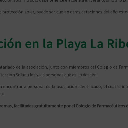
protección solar no solo debe tenerse en cuenta en verano, sino a lo la
e protección solar, puede ser que en otras estaciones del año est
ción en la Playa La Rib
untariado de la asociación, junto con miembros del Colegio de Farm
ección Solar a los y las personas que así lo deseen.
 encontrar a personal de la asociación identificado, el cual le 
 +.
remas, facilitadas gratuitamente por el Colegio de Farmacéuticos d