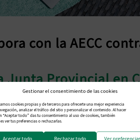
bora con la AECC contra
la Junta Provincial en 
Gestionar el consentimiento de las cookies
siguiente actividad, c
zamos cookies propias y de terceros para ofrecerte una mejor experiencia
er de Piel en la campa
vegación, analizar el tráfico del sitio y personalizar el contenido. Al hacer
en “Aceptar todo” das tu consentimiento al uso de cookies, también
s ver tus preferencias o rechazarlas.
ación del Colegio Ofici
Aceptar todo
Rechazar todo
Ver preferencia