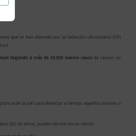
.
eas que se han alterado por la radiación ultravioleta (UV)
 sol.
anual llegando a más de 20.000 nuevos casos
de cáncer no
lancia de la piel para detectar a tiempo aquellos lunares o
lazo (20-30 años), pueden derivar en un cáncer.