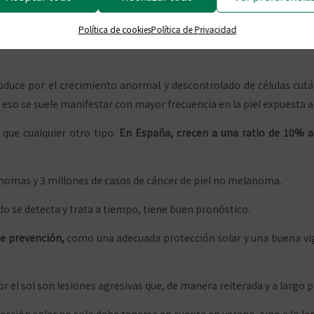
de la Ciudad Autónoma
Política de cookies
Política de Privacidad
duce por el crecimiento anormal y descontrolado de células cután
eso se suele manifestar con mayor frecuencia en la piel expuesta al
 que cualquier otro tipo.
En España, crecen a una ratio de 10% 
anomas y 3 millones de casos de cáncer de piel no melanoma.
do se detecta y trata a tiempo, tiene buen pronóstico.
de prevención,
como una adecuada protección solar y una buena vigi
 el sol son lesiones agresivas que, de manera reiterada y a largo p