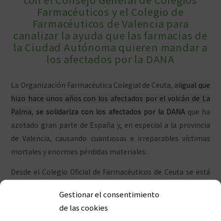
Farmacéuticos y el Colegio de
Farmacéuticos de Valencia para
canalizar la ayuda que las farmacias de
la Ciudad Autónoma quieren mandar a
los afectados por la DANA
La Organización Farmacéutica Colegial de Ceuta, al
igual que
hizo hace unos años con los afectados por el volcán de La
Palma
,
se solidariza con los afectados por la DANA
que ha
azotado gran parte de España y, en especial a la provincia
de Valencia, causando cuantiosas e irreparables víctimas
mortales y enormes pérdidas materiales.
Desde el Colegio Oficial de Farmacéuticos de Ceuta se está
siguiendo muy de cerca el impacto de estas dramáticas
Gestionar el consentimiento
inundaciones, queriendo colaborar para paliar los efectos
de las cookies
que estas puedan tener sobre el acceso a los medicamentos