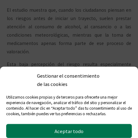
El estudio muestra que, cuando los ciudadanos piensan en
los riesgos antes de iniciar un trayecto, suelen prestar
atención al consumo de alcohol, al cansancio o a las
condiciones meteorológicas, mientras que la toma de
medicamentos apenas forma parte de ese proceso de
valoración.
Esta baja percepción del riesgo resulta especialmente
relevante si se tiene en cuenta que numerosos pacientes
Gestionar el consentimiento
necesitan seguir tratamientos farmacológicos de forma
de las cookies
habitual para controlar distintas patologías.
Utilizamos cookies propias y de terceros para ofrecerte una mejor
experiencia de navegación, analizar el tráfico del sitio y personalizar el
contenido. Al hacer clic en “Aceptar todo” das tu consentimiento al uso de
cookies, también puedes ver tus preferencias o rechazarlas.
Aceptar todo