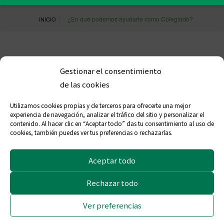
|
¿En qué podemos ayudarte como Colegiado?
INICIO
¿En qué podemos ayudarte
Gestionar el consentimiento
de las cookies
como Colegiado?
Utilizamos cookies propias y de terceros para ofrecerte una mejor
experiencia de navegación, analizar el tráfico del sitio y personalizar el
contenido. Al hacer clic en “Aceptar todo” das tu consentimiento al uso de
cookies, también puedes ver tus preferencias o rechazarlas.
Aceptar todo
Rechazar todo
Ver preferencias
xxx.