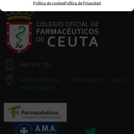
Política de cookies
Política de Privacidad
956 513 732
Independencia, 1. Entreplanta, Local 2.
51001 Ceuta