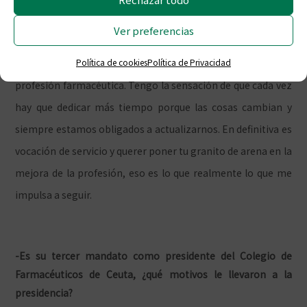
tamaño que tiene, y eso es una suerte pues estamos
Ver preferencias
representados a nivel nacional en el consejo, con lo cual se
Política de cookies
Política de Privacidad
nos puede escuchar en los foros de más alto nivel de la
profesión farmacéutica. Tengo la sensación de que cada vez
hay que dedicar más tiempo porque las cosas cambian y
siempre estamos obligados a actualizarnos. En definitiva es
vocación de servicio y querer poner tu granito de arena en la
mejora de la profesión, eso es lo que realmente lo que me
impulsa a seguir.
-Es su tercer mandato como presidente del Colegio de
Farmacéuticos de Ceuta, ¿qué motivos le llevaron a la
presidencia?