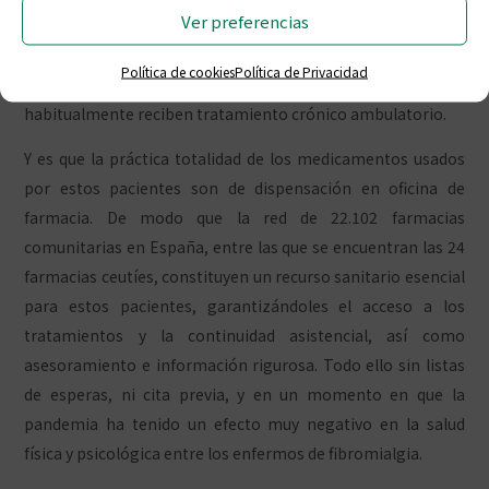
Ver preferencias
comorbilidades asociadas, el farmacéutico comunitario se
sitúa como el profesional sanitario más cercano y accesible
Política de cookies
Política de Privacidad
para los demás afectados por esta enfermedad, que
habitualmente reciben tratamiento crónico ambulatorio.
Y es que la práctica totalidad de los medicamentos usados
por estos pacientes son de dispensación en oficina de
farmacia. De modo que la red de 22.102 farmacias
comunitarias en España, entre las que se encuentran las 24
farmacias ceutíes, constituyen un recurso sanitario esencial
para estos pacientes, garantizándoles el acceso a los
tratamientos y la continuidad asistencial, así como
asesoramiento e información rigurosa. Todo ello sin listas
de esperas, ni cita previa, y en un momento en que la
pandemia ha tenido un efecto muy negativo en la salud
física y psicológica entre los enfermos de fibromialgia.