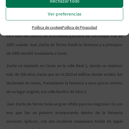
Rechazar todo
La Farmacia Zurita no es sólo una de las farmacias más antigua de
Ver preferencias
Ceuta, sino que es uno de los negocios más longevos de la Ciudad
Política de cookies
Política de Privacidad
Autónoma con más de 130 años de historia. Sus orígenes están al
otro lado del charco, en la localidad gaditana de San Roque. Fue en
1887 cuando Juan Zurita de Torres fundó la farmacia y a principios
de 1900 decidió trasladarla a Ceuta.
Zurita se implantó en Ceuta en la calle Real 1, donde se mantuvo
más de 100 años, hasta que en el 2010 el edificio donde estaba fue
declarado en ruinas, trasladando la farmacia a unos pocos metros
de su lugar original, a la calle Beatriz de Silva 5.
Juan Zurita de Torres tenía un gran olfato para los negocios. Es por
eso que fue un pionero incorporando dentro de la farmacia
servicios ópticos, con una moderna maquinaria traída en aquel