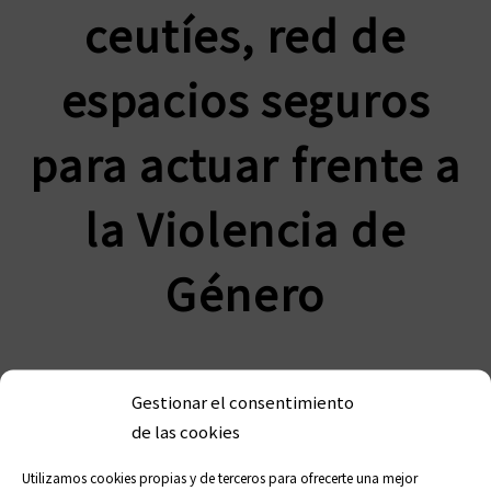
ceutíes, red de
espacios seguros
para actuar frente a
la Violencia de
Género
El documento establece una pauta de
Gestionar el consentimiento
actuación normalizada y homogénea
de las cookies
para el personal de las farmacias a
efectos de detección precoz y actuación
Utilizamos cookies propias y de terceros para ofrecerte una mejor