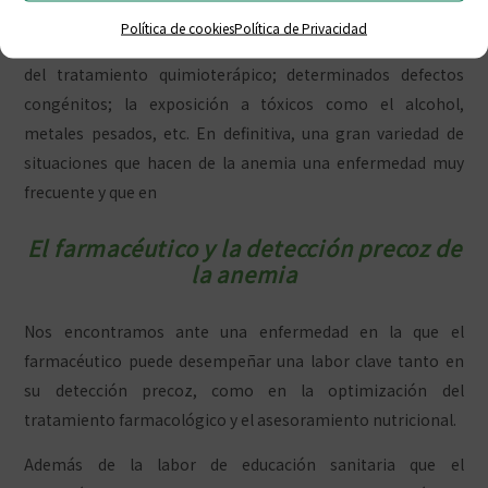
sobre todo las que cursan con inflamación, como el cáncer,
Política de cookies
Política de Privacidad
tanto por el curso de la propia enfermedad como por efecto
del tratamiento quimioterápico; determinados defectos
congénitos; la exposición a tóxicos como el alcohol,
metales pesados, etc. En definitiva, una gran variedad de
situaciones que hacen de la anemia una enfermedad muy
frecuente y que en
El farmacéutico y la detección precoz de
la anemia
Nos encontramos ante una enfermedad en la que el
farmacéutico puede desempeñar una labor clave tanto en
su detección precoz, como en la optimización del
tratamiento farmacológico y el asesoramiento nutricional.
Además de la labor de educación sanitaria que el