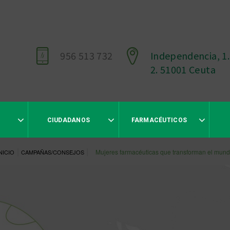
956 513 732
Independencia, 1.
2. 51001 Ceuta
CIUDADANOS
FARMACÉUTICOS
|
|
Mujeres farmacéuticas que transforman el mun
NICIO
CAMPAÑAS/CONSEJOS