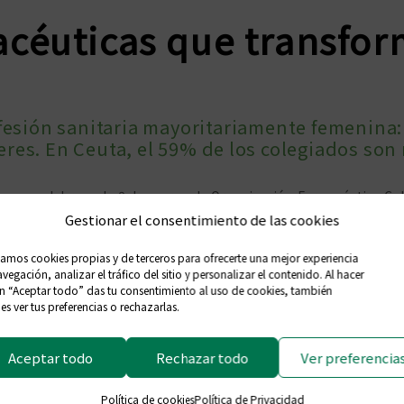
acéuticas que transfo
fesión sanitaria mayoritariamente femenina:
res. En Ceuta, el 59% de los colegiados son
e se celebra cada 8 de marzo, la Organización Farmacéutica Coleg
Gestionar el consentimiento de las cookies
ersonas, así como su contribución al sostenimiento de la sociedad 
sforman el mundo
, el Consejo General de Colegios Oficiales de Farm
zamos cookies propias y de terceros para ofrecerte una mejor experiencia
vegación, analizar el tráfico del sitio y personalizar el contenido. Al hacer
pales ámbitos de actividad de la profesión farmacéutica favoreciend
en “Aceptar todo” das tu consentimiento al uso de cookies, también
 Unidad.
s ver tus preferencias o rechazarlas.
En concreto, hay 53.892 mujeres fa
Aceptar todo
Rechazar todo
Ver preferencia
mujeres, que son las profesionales 
talento, esfuerzo y conocimiento res
Política de cookies
Política de Privacidad