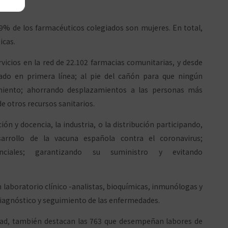
o.
9% de los farmacéuticos colegiados son mujeres. En total,
icas.
rvicios en la red de 22.102 farmacias comunitarias, y desde
o en primera línea; al pie del cañón para que ningún
miento; ahorrando desplazamientos a las personas más
e otros recursos sanitarios.
ción y docencia, la industria, o la distribución participando,
sarrollo de la vacuna española contra el coronavirus;
nciales; garantizando su suministro y evitando
n laboratorio clínico -analistas, bioquímicas, inmunólogas y
diagnóstico y seguimiento de las enfermedades.
vidad, también destacan las 763 que desempeñan labores de