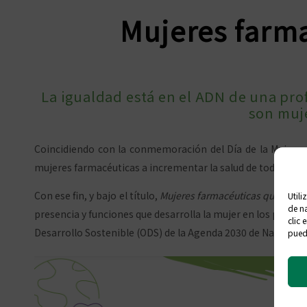
Mujeres farm
La igualdad está en el ADN de una pro
son muje
Coincidiendo con la conmemoración del Día de la Mujer, qu
mujeres farmacéuticas a incrementar la salud de todas las p
Con ese fin, y bajo el título,
Mujeres farmacéuticas que tran
Utili
de na
presencia y funciones que desarrolla la mujer en los princi
clic 
Desarrollo Sostenible (ODS) de la Agenda 2030 de Naciones
puede