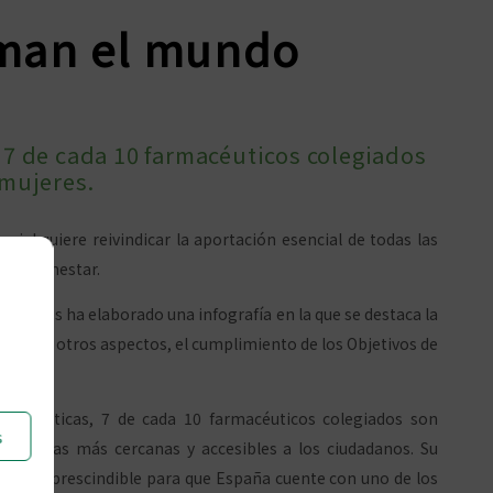
rman el mundo
 7 de cada 10 farmacéuticos colegiados
 mujeres.
ial quiere reivindicar la aportación esencial de todas las
del bienestar.
acéuticos ha elaborado una infografía en la que se destaca la
o, entre otros aspectos, el cumplimiento de los Objetivos de
rmacéuticas, 7 de cada 10 farmacéuticos colegiados son
s
sanitarias más cercanas y accesibles a los ciudadanos. Su
ulta imprescindible para que España cuente con uno de los