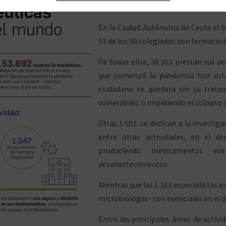
mejores sistemas sanitarios de mund
En la Ciudad Autónoma de Ceuta el 5
53 de los 90 colegiados son farmacéut
De todas ellas, 38.363 prestan sus se
que comenzó la pandemia han estad
ciudadano se quedara sin su trata
vulnerables; o impidiendo el colapso d
Otras 1.602. se dedican a la investiga
entre otras actividades, en el de
produciendo medicamentos ese
desabastecimientos.
Mientras que las 1.163 especialistas e
microbiólogas- son esenciales en el 
Entre las principales áreas de acti