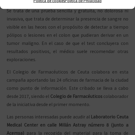
Política de cookies
Política de Privacidad
Se trata de una prueba sencilla y gratuita, no dolorosa ni
invasiva, que trata de determinar la presencia de sangre no
visible en las heces con el propósito de detectar a tiempo
pólipos o lesiones en el colon que pudieran derivar en un
tumor maligno. En el caso de que el test concluyera con
resultados positivos, el médico suele recomendar otras
exploraciones.
El Colegio de Farmacéuticos de Ceuta colabora en esta
campaña aportando las 24 oficinas de farmacia de la ciudad
como punto de información. Este cribado se lleva a cabo
desde 2017, siendo el
Colegio de Farmacéuticos
colaborador
de la iniciativa desde el primer momento.
Las personas interesadas puede acudir al
Laboratorio Ceuta
Medical Center en calle Millán Astray número 8 (junto a
Acemsa)
para la recogida del material para la toma de