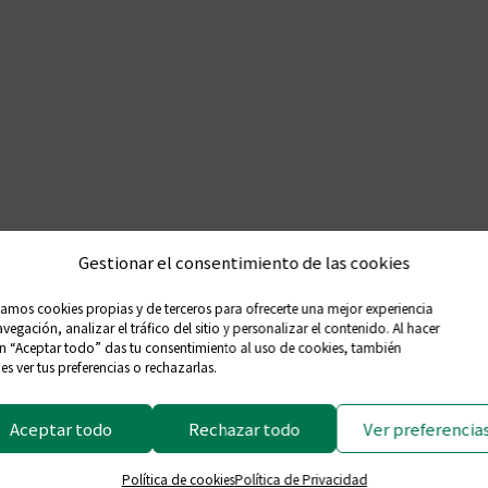
ueremos pensar que en
los precios de mercado
Gestionar el consentimiento de las cookies
zamos cookies propias y de terceros para ofrecerte una mejor experiencia
comentarios
vegación, analizar el tráfico del sitio y personalizar el contenido. Al hacer
en “Aceptar todo” das tu consentimiento al uso de cookies, también
l precio de los test de antígenos en 2´,94 euros. El presidente del 
s ver tus preferencias o rechazarlas.
iendo que el sector ya había adquirido estos productos a un precio s
Aceptar todo
Rechazar todo
Ver preferencia
Política de cookies
Política de Privacidad