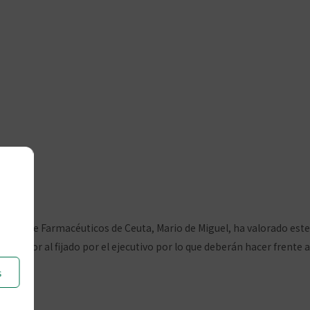
 un mes se regularán
»
Colegio de Farmacéuticos de Ceuta, Mario de Miguel, ha valorado este
uperior al fijado por el ejecutivo por lo que deberán hacer frente a
s