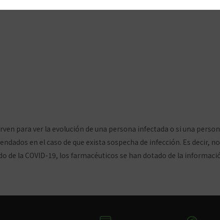
re los autotest de anti
tus comentarios
rven para ver la evolución de una persona infectada o si una person
ados en el caso de que exista sospecha de infección. Es decir, no d
ado de la COVID-19, los farmacéuticos se han dotado de la informac