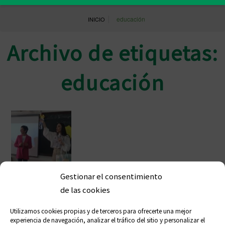
|
educación
INICIO
Archivo de etiquetas:
educación
Gestionar el consentimiento
Farmacéuticos ceutíes conciencian
de las cookies
sobre protección solar en los
Utilizamos cookies propias y de terceros para ofrecerte una mejor
colegios
experiencia de navegación, analizar el tráfico del sitio y personalizar el