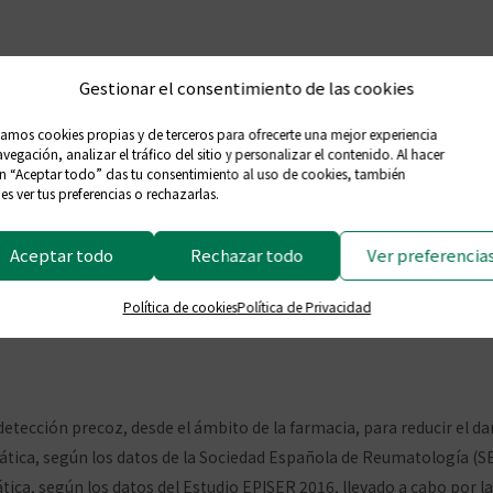
Gestionar el consentimiento de las cookies
zamos cookies propias y de terceros para ofrecerte una mejor experiencia
s se unen a una campañ
vegación, analizar el tráfico del sitio y personalizar el contenido. Al hacer
en “Aceptar todo” das tu consentimiento al uso de cookies, también
s ver tus preferencias o rechazarlas.
 de las enfermedades 
Aceptar todo
Rechazar todo
Ver preferencia
ibilidad entre la pobla
Política de cookies
Política de Privacidad
mentarios
detección precoz, desde el ámbito de la farmacia, para reducir el 
ica, según los datos de la Sociedad Española de Reumatología (SER
ica, según los datos del Estudio EPISER 2016, llevado a cabo por 