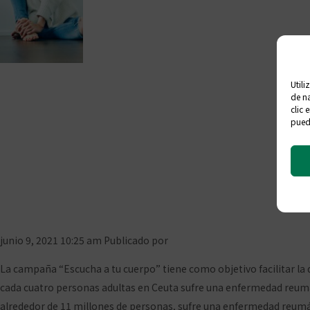
Utili
Farmacias ceutíe
de na
clic 
puede
diagnóstico precoz
vis
junio 9, 2021 10:25 am
Publicado por
Prensa COFCeuta
Deja tus co
La campaña “Escucha a tu cuerpo” tiene como objetivo facilitar la 
cada cuatro personas adultas en Ceuta sufre una enfermedad reumát
alrededor de 11 millones de personas, sufre una enfermedad reumát