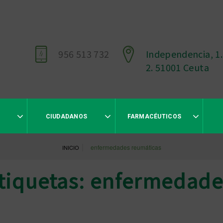
956 513 732
Independencia, 1.
2. 51001 Ceuta
CIUDADANOS
FARMACÉUTICOS
|
enfermedades reumáticas
INICIO
etiquetas: enfermedade