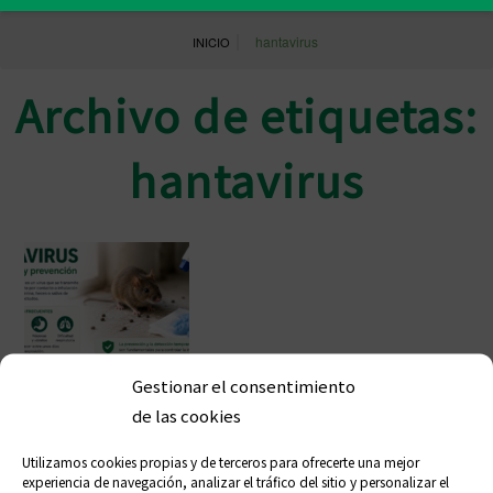
|
hantavirus
INICIO
Archivo de etiquetas:
hantavirus
Gestionar el consentimiento
de las cookies
Hantavirus: información clave y
Utilizamos cookies propias y de terceros para ofrecerte una mejor
recomendaciones desde la farmacia
experiencia de navegación, analizar el tráfico del sitio y personalizar el