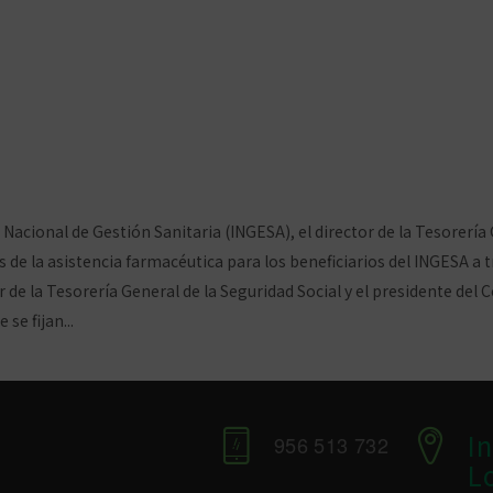
eneral de Colegios Fa
armacia con los colegio
omentarios
 Nacional de Gestión Sanitaria (INGESA), el director de la Tesorería 
 la asistencia farmacéutica para los beneficiarios del INGESA a trav
 de la Tesorería General de la Seguridad Social y el presidente del
se fijan...
Ver artículo
I
956 513 732
L