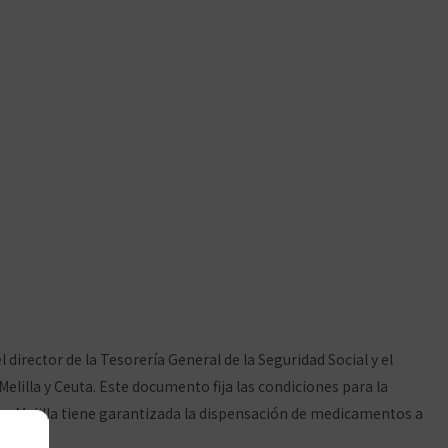
lia su convenio con
 director de la Tesorería General de la Seguridad Social y el
lilla y Ceuta. Este documento fija las condiciones para la
a y Melilla tiene garantizada la dispensación de medicamentos a