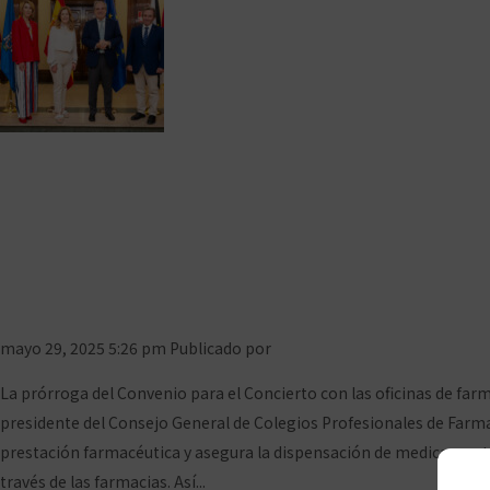
El Colegio de Farm
mayo 29, 2025 5:26 pm
Publicado por
Prensa COFCeuta
La prórroga del Convenio para el Concierto con las oficinas de farmac
presidente del Consejo General de Colegios Profesionales de Farmac
prestación farmacéutica y asegura la dispensación de medicamentos
través de las farmacias. Así...
Ver artículo