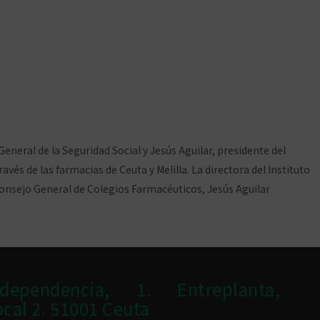
rmacéuticos renueva el
s profesionales
General de la Seguridad Social y Jesús Aguilar, presidente del
és de las farmacias de Ceuta y Melilla. La directora del Instituto
 Consejo General de Colegios Farmacéuticos, Jesús Aguilar
ndependencia, 1. Entreplanta,
ocal 2. 51001 Ceuta