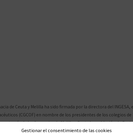
acéuticos de Ceuta amp
INGESA
ia de Ceuta y Melilla ha sido firmada por la directora del INGESA, el
éuticos (CGCOF) en nombre de los presidentes de los colegios de Me
 a través de las farmacias de Melilla y Ceuta La población de Ceut
Gestionar el consentimiento de las cookies