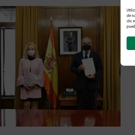
Utili
de na
clic 
puede