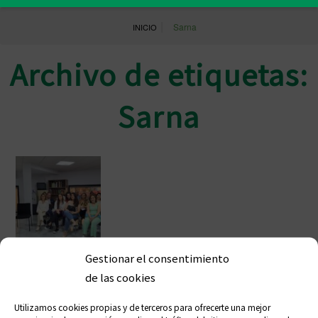
|
Sarna
INICIO
Archivo de etiquetas:
Sarna
Gestionar el consentimiento
El Colegio de Farmacéuticos de Ceuta
de las cookies
impulsa el conocimiento sobre la
Escabiosis o Sarna
Utilizamos cookies propias y de terceros para ofrecerte una mejor