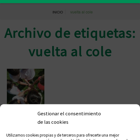
|
vuelta al cole
INICIO
Archivo de etiquetas:
vuelta al cole
Gestionar el consentimiento
La vuelta al cole aumenta el riesgo
de las cookies
de piojos
Utilizamos cookies propias y de terceros para ofrecerte una mejor
septiembre 8, 2023 11:43 am
Publicado por
Prensa