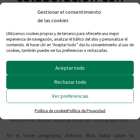
Onda Cero Ceuta
Gestionar el consentimiento
de las cookies
para hablar sobre
Utilizamos cookies propias y de terceros para ofrecerte una mejor
experiencia de navegación, analizar el tráfico del sitio y personalizar el
contenido. Al hacer clic en “Aceptar todo” das tu consentimiento al uso de
hidratación
cookies, también puedes ver tus preferencias o rechazarlas.
Aceptar todo
Durante el mes de agosto varios
Rechazar todo
integrantes del Colegio Oficial de
Farmacéuticos de Ceuta participan en
Ver preferencias
el programa ‘Más de Uno Ceuta’ de
‘Onda Cero Ceuta’. En esta ocasión,
Política de cookies
Política de Privacidad
Antonio Ruiz habla sobre hidratación.
En el tercer programa, Antonio Ruiz habla sobre la