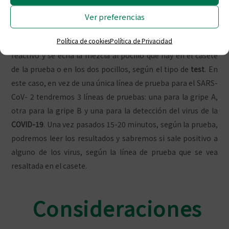
Este tipo de test tienen el mismo funcionamiento que las
pruebas convencionales a las que ya estamos
Ver preferencias
acostumbrados. La toma de muestra puede ser nasal o de
Política de cookies
Política de Privacidad
saliva y una vez obtenida la muestra, se mezcla con el
reactivo y se echa la mezcla al pocillo que hay en el casete
de la prueba o en los dos pocillos, según el tipo de
test
. En
este caso, en vez de una única línea de prueba para el SARS-
CoV- 2 tendremos 3 líneas de pruebas: una para la gripe A,
otra para la gripe B y una para la detección del virus de la
COVID-19
. Una vez pasados 15-20 minutos, según la prueba,
podremos leer los resultados y sabremos si sale positivo a
alguno de los virus, según la línea de prueba que se vea
resaltada en el casete.
Consideraciones