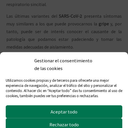
respiratorio sincitial.
Las últimas variantes del
SARS-CoV-2
presenta síntomas
muy similares a los que puede provocarnos la
gripe
y, por
tanto, puede ser de interés conocer el causante de la
patología que podamos estar padeciendo y tomar las
medidas adecuadas de aislamiento.
Gestionar el consentimiento
¿Qué son los test
de las cookies
Utilizamos cookies propias y de terceros para ofrecerte una mejor
combinados de
experiencia de navegación, analizar el tráfico del sitio y personalizar el
contenido. Al hacer clic en “Aceptar todo” das tu consentimiento al uso de
cookies, también puedes ver tus preferencias o rechazarlas.
antígenos?
Aceptar todo
Rechazar todo