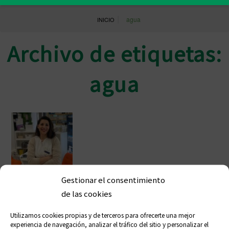
|
agua
INICIO
Archivo de etiquetas:
agua
Gestionar el consentimiento
María Dolores Ruiz: «No es mejor el
de las cookies
agua embotellada que la del grifo y
Utilizamos cookies propias y de terceros para ofrecerte una mejor
los intereses económicos nos hacen
experiencia de navegación, analizar el tráfico del sitio y personalizar el