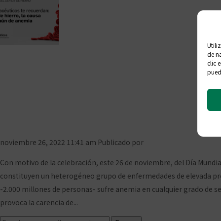
Utili
de na
clic 
Los farmacéuticos ce
puede
cau
noviembre 26, 2022 11:41 am
Publicado por
Prensa COFCeuta
Deja
Con motivo de la celebración, este 26 de noviembre, del Día Mundia
constituyen un heterogéneo grupo de enfermedades de elevada preval
-2.000 millones de personas- sufre anemia en cualquier grado de sev
provoca la carencia de...
Ver artículo