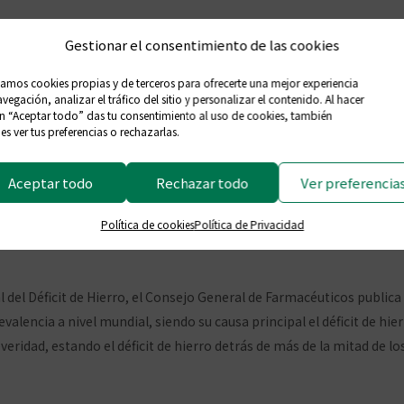
Gestionar el consentimiento de las cookies
zamos cookies propias y de terceros para ofrecerte una mejor experiencia
vegación, analizar el tráfico del sitio y personalizar el contenido. Al hacer
en “Aceptar todo” das tu consentimiento al uso de cookies, también
utíes recuerdan que la 
s ver tus preferencias o rechazarlas.
sa más común de la an
Aceptar todo
Rechazar todo
Ver preferencia
Política de cookies
Política de Privacidad
 tus comentarios
l del Déficit de Hierro, el Consejo General de Farmacéuticos publi
encia a nivel mundial, siendo su causa principal el déficit de hier
eridad, estando el déficit de hierro detrás de más de la mitad de lo