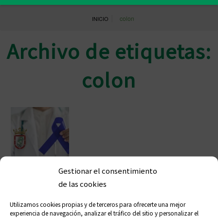
|
colon
INICIO
Archivo de etiquetas:
colon
Gestionar el consentimiento
Sanidad retoma el programa de
de las cookies
detección del cáncer de colon con
Utilizamos cookies propias y de terceros para ofrecerte una mejor
ayuda de las farmacias ceutíes
experiencia de navegación, analizar el tráfico del sitio y personalizar el