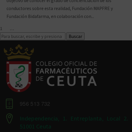
objetivo de conocer el grado de concienciación de los
conductores sobre esta realidad, Fundación MAPFRE y
Fundación Bidafarma, en colaboración con...
Ver artículo
1
2
3
…
10
Siguiente »
Buscar
956 513 732
Independencia, 1. Entreplanta, Local 2.
51001 Ceuta