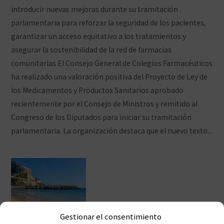
introducir nuevas mejoras durante su tramitación
parlamentaria para reforzar la seguridad de los pacientes,
garantizar un acceso equitativo a los tratamientos y
asegurar la sostenibilidad de la red de farmacias
comunitarias El Consejo General de Colegios Farmacéuticos
ha realizado una valoración positiva del Proyecto de Ley de
los Medicamentos y Productos Sanitarios aprobado
recientemente por el Consejo de Ministros y remitido al
Congreso de los Diputados para iniciar su tramitación
parlamentaria. La organización destaca que el nuevo texto...
Ver artículo
Gestionar el consentimiento