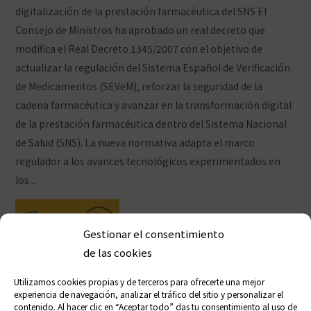
digitalización de la prestación farmacéutica del SNS El
Consejo de Ministros ha aprobado un real decreto que
modifica el Real Decreto 1345/2007 con el objetivo de
actualizar la regulación del Sistema Español de Verificación
de Medicamentos (SEVeM), reforzar la seguridad de la
cadena farmacéutica y avanzar en la transformación digital
de la prestación farmacéutica dentro del Sistema Nacional
de Salud (SNS). La nueva normativa adapta el marco
regulador a los avances tecnológicos experimentados en
los...
Ver artículo
Gestionar el consentimiento
de las cookies
Utilizamos cookies propias y de terceros para ofrecerte una mejor
experiencia de navegación, analizar el tráfico del sitio y personalizar el
contenido. Al hacer clic en “Aceptar todo” das tu consentimiento al uso de