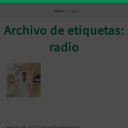
|
radio
INICIO
Archivo de etiquetas:
radio
Tercera colaboración con Onda Cero
Ceuta para hablar sobre hidratación
agosto 19, 2021 7:34 pm
Publicado por
Prensa COFCeuta