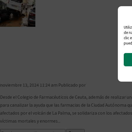
Utili
de na
clic 
El COF Ceuta y lo
puede
farmacias 
noviembre 13, 2024 11:24 am
Publicado por
Prensa COFCeuta
1 Co
Desde el Colegio de Farmacéuticos de Ceuta, además de realizar un
para canalizar la ayuda que las farmacias de la Ciudad Autónoma q
afectados por el volcán de La Palma, se solidariza con los afectado
víctimas mortales y enormes...
Ver artículo