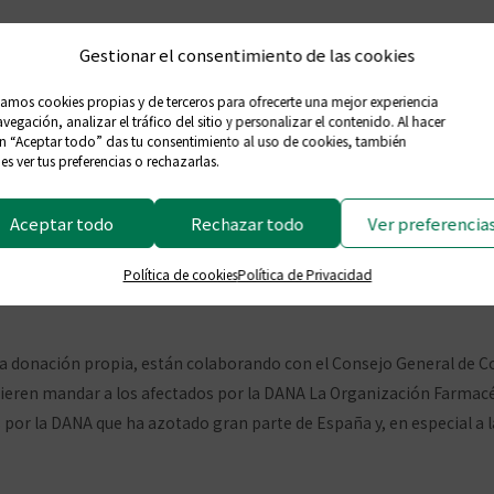
Gestionar el consentimiento de las cookies
zamos cookies propias y de terceros para ofrecerte una mejor experiencia
vegación, analizar el tráfico del sitio y personalizar el contenido. Al hacer
en “Aceptar todo” das tu consentimiento al uso de cookies, también
s farmacéuticos ceutíes
s ver tus preferencias o rechazarlas.
afectadas por la DANA 
Aceptar todo
Rechazar todo
Ver preferencia
Política de cookies
Política de Privacidad
mentario
a donación propia, están colaborando con el Consejo General de Co
uieren mandar a los afectados por la DANA La Organización Farmacéu
s por la DANA que ha azotado gran parte de España y, en especial a 