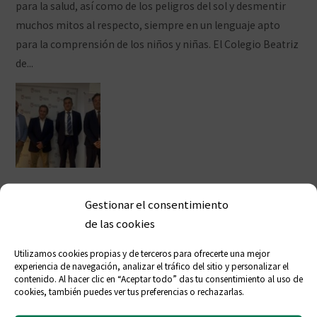
para la salud, así como de los peligros del sol y desmentir
muchos mitos al respecto, siempre en un lenguaje apto
para la comprensión de los niños y niñas. El Colegio Beatriz
de...
Ver artículo
El Colegio de Farmacéuticos de Ceuta
Gestionar el consentimiento
firma un convenio para lanzar planes
de las cookies
de pensiones de empleo
simplificados (PPES)
Utilizamos cookies propias y de terceros para ofrecerte una mejor
experiencia de navegación, analizar el tráfico del sitio y personalizar el
contenido. Al hacer clic en “Aceptar todo” das tu consentimiento al uso de
abril 17, 2024 6:54 pm
Publicado por
Prensa COFCeuta
Deja
cookies, también puedes ver tus preferencias o rechazarlas.
tus comentarios