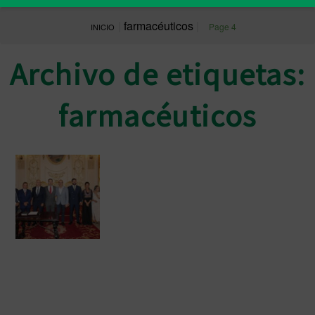
|
farmacéuticos
|
Page 4
INICIO
Archivo de etiquetas:
farmacéuticos
Mario de Miguel, reelegido
presidente del Colegio de
Farmacéuticos de Ceuta